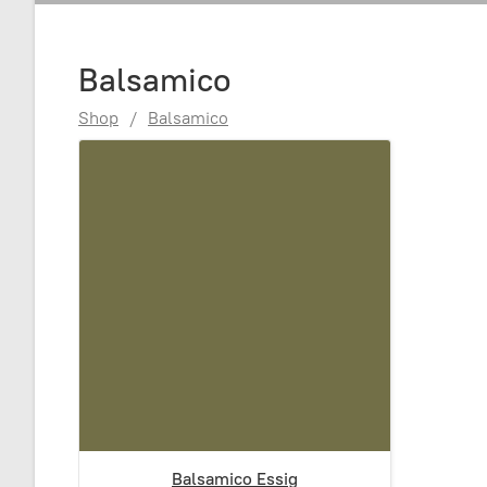
Balsamico
Shop
/
Balsamico
Balsamico Essig